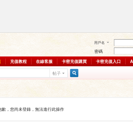
用戶名
密碼
值
充值教程
在線客服
卡密充值購買
卡密充值入口
帖子
搜
索
抱歉，您尚未登錄，無法進行此操作