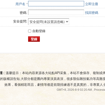
用戶名
立即注冊
密碼:
找回密碼
安全提問:
自動登錄
登錄
壇
(
溫馨提示：本站内容來源各大站點API采集，本站不會保存、複制或
您的版權請告知,大部分都是圈内專業演員表演，很多類似雜技氣功等高難
效果，看個精彩而且，劇情等都是前期排練過不是真實的，非專業人
GMT+8, 2026-8-9 02:20 AM
, Processe