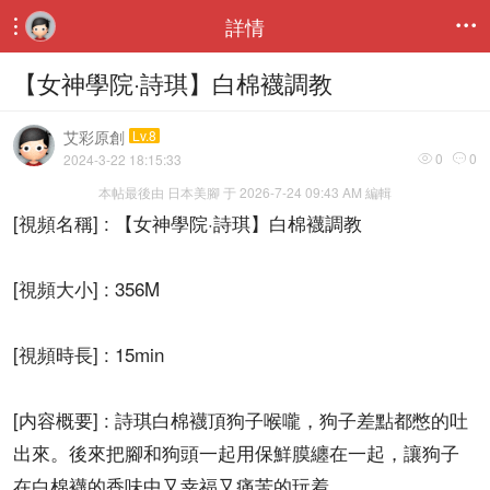
詳情


【女神學院·詩琪】白棉襪調教
艾彩原創
Lv.8
0
0
2024-3-22 18:15:33


本帖最後由 日本美腳 于 2026-7-24 09:43 AM 編輯
[視頻名稱] : 【女神學院·詩琪】白棉襪調教
[視頻大小] : 356M
[視頻時長] : 15min
[内容概要] : 詩琪白棉襪頂狗子喉嚨，狗子差點都憋的吐
出來。後來把腳和狗頭一起用保鮮膜纏在一起，讓狗子
在白棉襪的香味中又幸福又痛苦的玩着。