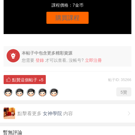
課程價格：7金币
購買課程
本帖子中包含更多精彩資源

您需要
登錄
才可以查看, 沒帳号?
立即注冊
點贊這個帖子
+5
帖子ID: 35266

5
贊
點擊看更多
女神學院
内容

暫無評論