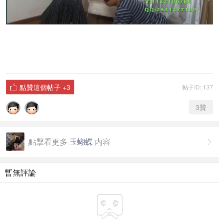
點贊這個帖子
+3
帖子ID: 137

3
贊
點擊看更多
玉蝴蝶
内容

暫無評論
