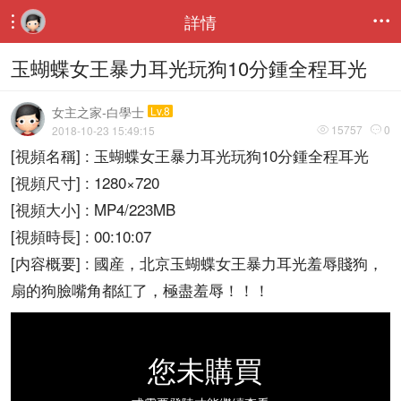
詳情


玉蝴蝶女王暴力耳光玩狗10分鍾全程耳光
女主之家-白學士
Lv.8
15757
0
2018-10-23 15:49:15


[視頻名稱] : 玉蝴蝶女王暴力耳光玩狗10分鍾全程耳光
[視頻尺寸] : 1280×720
[視頻大小] : MP4/223MB
[視頻時長] : 00:10:07
[内容概要] : 國産，北京玉蝴蝶女王暴力耳光羞辱賤狗，
扇的狗臉嘴角都紅了，極盡羞辱！！！
您未購買