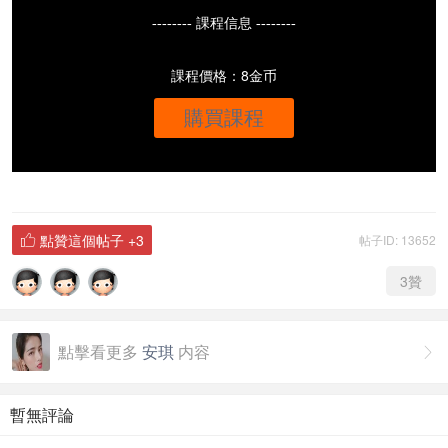
-------- 課程信息 --------
課程價格：8金币
購買課程
點贊這個帖子
+3
帖子ID: 13652

3
贊
點擊看更多
安琪
内容

暫無評論