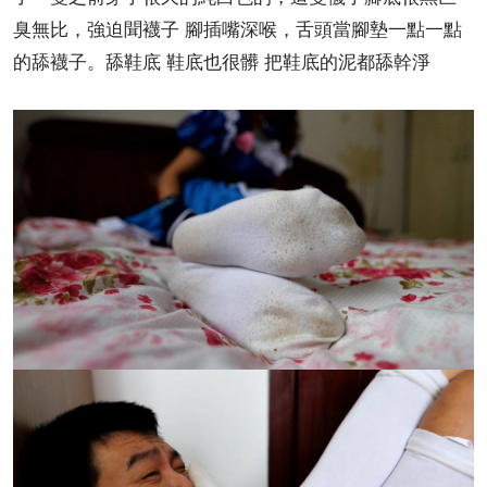
臭無比，強迫聞襪子 腳插嘴深喉，舌頭當腳墊一點一點
的舔襪子。舔鞋底 鞋底也很髒 把鞋底的泥都舔幹淨