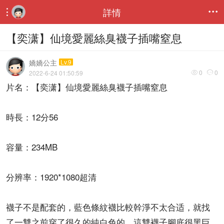
詳情


【奕潇】仙境愛麗絲臭襪子插嘴窒息
嬌嬌公主
Lv.9
0
0
2022-6-24 01:50:59


片名：【奕潇】仙境愛麗絲臭襪子插嘴窒息
時長：12分56
容量：234MB
分辨率：1920*1080超清
襪子不是配套的，藍色條紋襪比較幹淨不太合适，就找
了一雙之前穿了很久的純白色的，這雙襪子腳底很黑巨