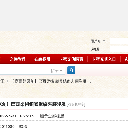
用戶名
密碼
值
充值教程
在線客服
卡密充值購買
卡密充值入口
帖子
搜
女王
【鹿寶兒原創】巴西柔術鎖喉腿絞夾腰降服 ...
索
[複制鏈接]
原創】巴西柔術鎖喉腿絞夾腰降服
›
22-5-31 16:25:15
|
顯示全部樓層
20*1080 超清