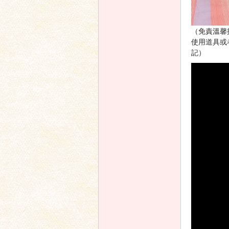
（免責溫馨
使用道具或
記）