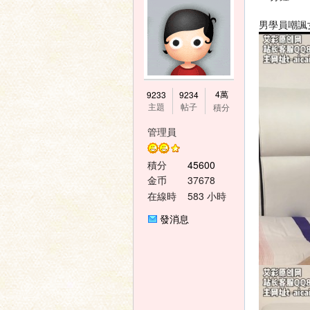
男學員嘲諷
神
4萬
9233
9234
主題
帖子
積分
管理員
積分
45600
金币
37678
在線時
583 小時
間
發消息
之