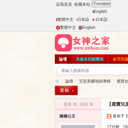
Translate
設爲首頁
收藏本站
English
繁體中文
日本語
日本語
繁體中文
English
論壇
充值未到賬聯系
金币充
論壇
艾彩美腳視頻專輯
鹿寶
查看:
0
|
回複:
0
【鹿寶兒
女
»
›
›
嬌嬌公主
發表于 20
17分鍾 19