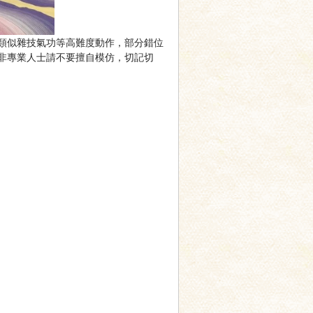
類似雜技氣功等高難度動作，部分錯位
非專業人士請不要擅自模仿，切記切