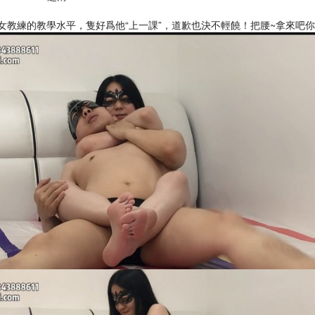
女教練的教學水平，隻好爲他“上一課”，道歉也決不輕饒！把腰~拿來吧